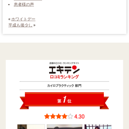
患者様の声
«
ホワイトデー
平成も後少し
»